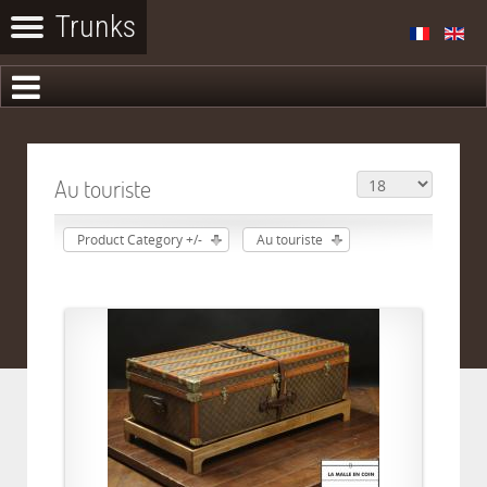
Au touriste
Product Category +/-
Au touriste