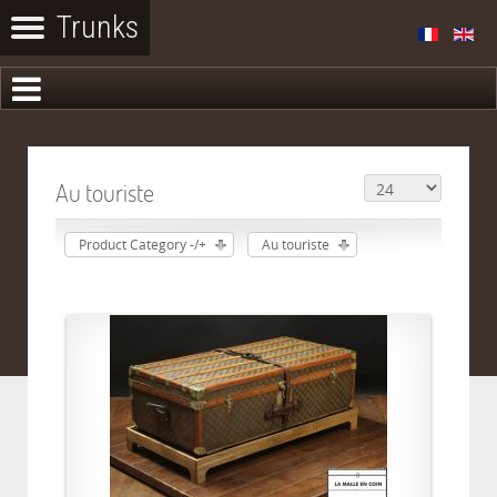
Au touriste
Product Category -/+
Au touriste