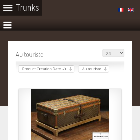
Au touriste
Product Creation Date -/+
Au touriste