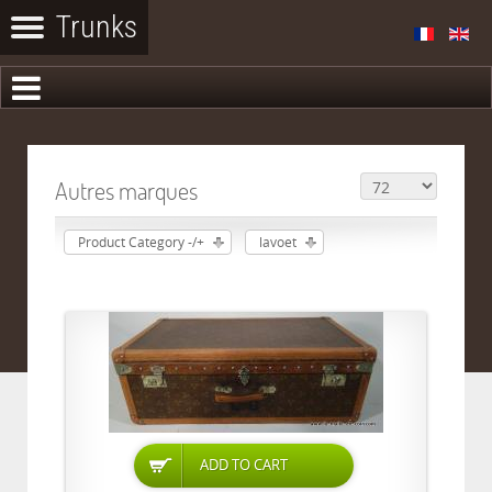
Autres marques
Product Category -/+
lavoet
ADD TO CART