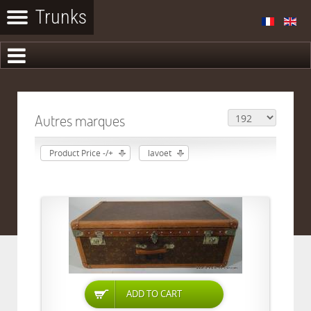
Autres marques
Product Price -/+
lavoet
ADD TO CART