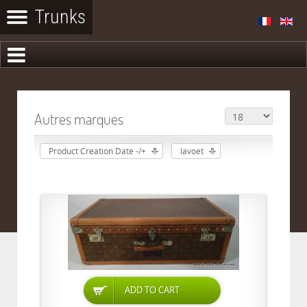
Autres marques
Product Creation Date -/+
lavoet
ADD TO CART