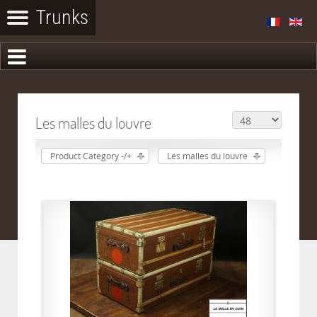
Les malles du louvre
Product Category -/+
Les malles du louvre