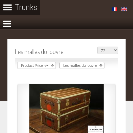
Les malles du louvre
Product Price -/+
Les malles du louvre