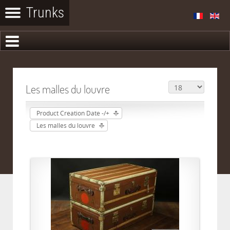
Les malles du louvre
Product Creation Date -/+
Les malles du louvre