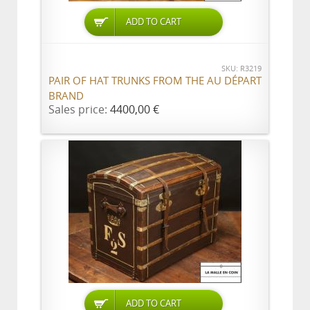
ADD TO CART
SKU: R3219
PAIR OF HAT TRUNKS FROM THE AU DÉPART
BRAND
Sales price:
4400,00 €
ADD TO CART