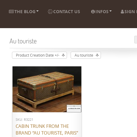
THE BLOG
CONTACT US
INFOS
SIGN 
Au touriste
Product Creation Date +/-
Au touriste
ADD TO CART
SKU: R3221
CABIN TRUNK FROM THE
BRAND “AU TOURISTE, PARIS”