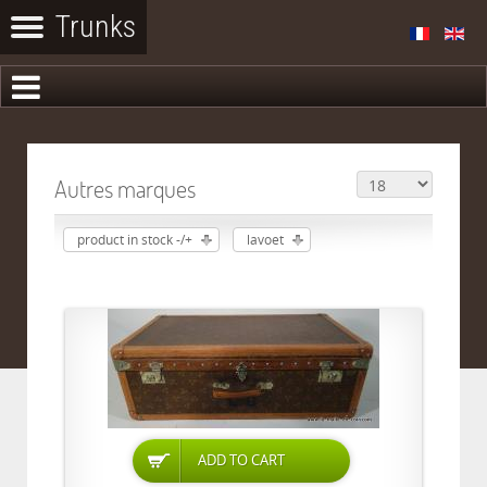
Autres marques
product in stock -/+
lavoet
ADD TO CART