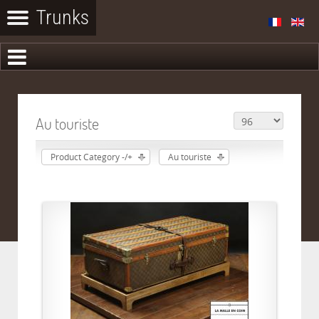
Au touriste
Product Category -/+
Au touriste