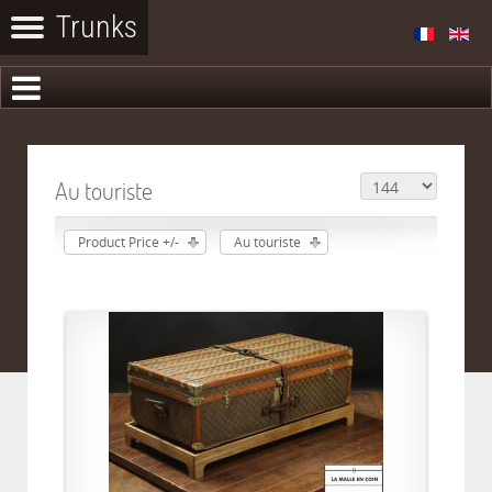
Au touriste
Product Price +/-
Au touriste