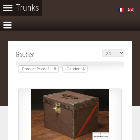
Gautier
Product Price -/+
Gautier