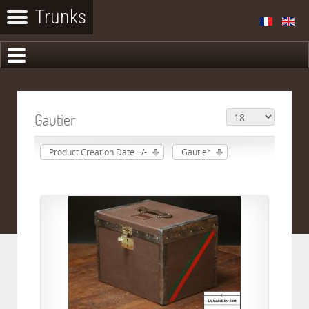
Gautier
Product Creation Date +/-
Gautier