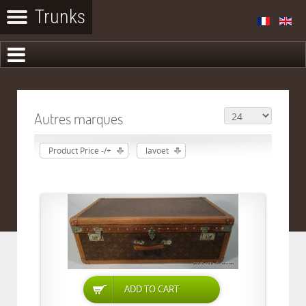
Autres marques
Product Price -/+
lavoet
ADD TO CART