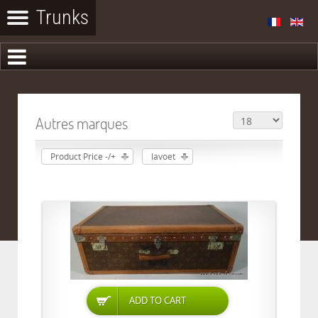
Autres marques
Product Price -/+
lavoet
ADD TO CART