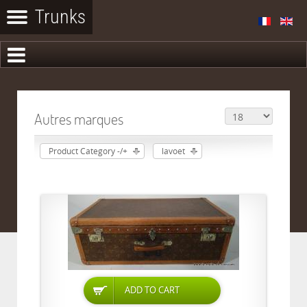
Autres marques
Product Category -/+
lavoet
ADD TO CART