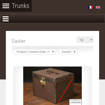
Gautier
Product Creation Date -/+
Gautier