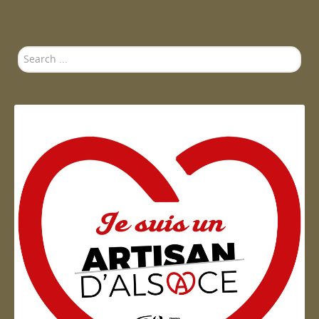
Search
...