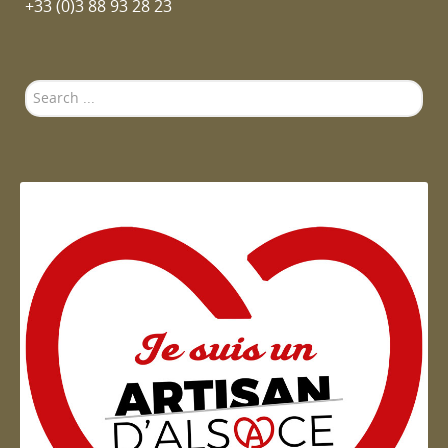
+33 (0)3 88 93 28 23
Search
...