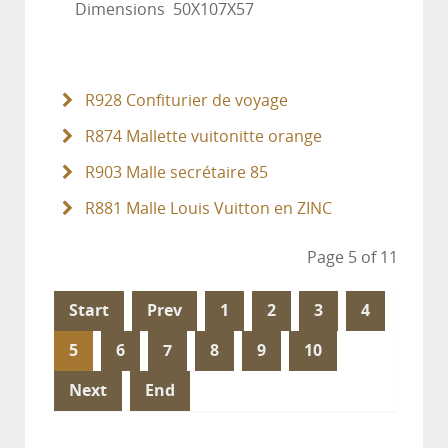
Dimensions 50X107X57
R928 Confiturier de voyage
R874 Mallette vuitonitte orange
R903 Malle secrétaire 85
R881 Malle Louis Vuitton en ZINC
Page 5 of 11
Start
Prev
1
2
3
4
5
6
7
8
9
10
Next
End