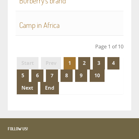
Burberry's brand
Camp in Africa
Page 1 of 10
Start
Prev
1
2
3
4
5
6
7
8
9
10
Next
End
FOLLOW US!