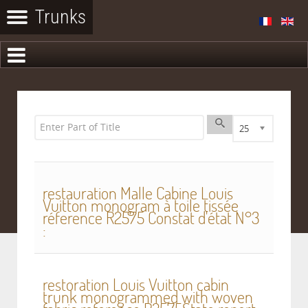
Enter Part of Title
Display #
25
restauration Malle Cabine Louis
Vuitton monogram à toile tissée
réference R2575 Constat d'état N°3
:
restoration Louis Vuitton cabin
trunk monogrammed with woven