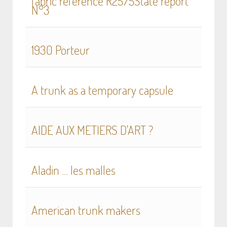
fabric reference R2575State report
N°3
1930 Porteur
A trunk as a temporary capsule
AIDE AUX METIERS D'ART ?
Aladin ... les malles
American trunk makers