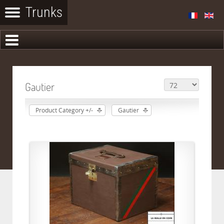
Gautier
Product Category +/-
Gautier