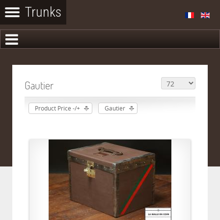
Gautier
Product Price -/+
Gautier