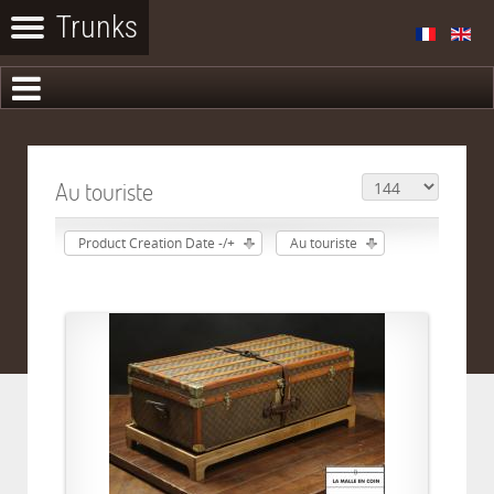
Au touriste
Product Creation Date -/+
Au touriste