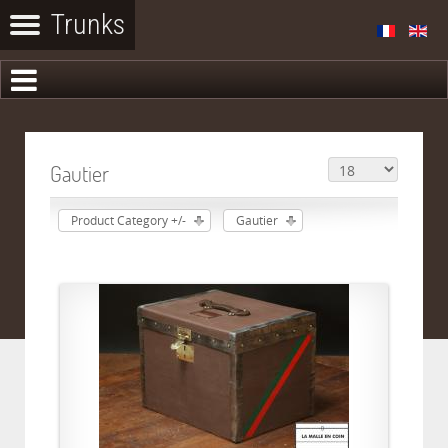
Gautier
Product Category +/-
Gautier