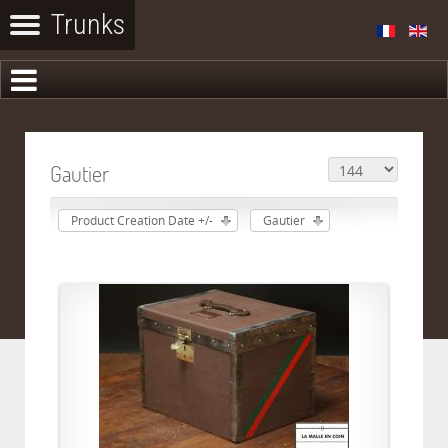
Gautier
Product Creation Date +/-
Gautier